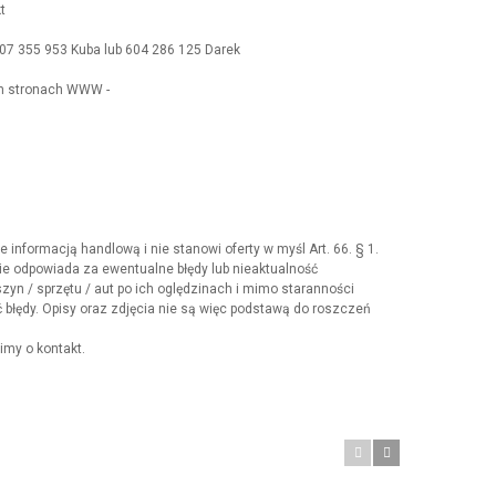
t
07 355 953 Kuba lub 604 286 125 Darek
h stronach WWW -
 informacją handlową i nie stanowi oferty w myśl Art. 66. § 1.
e odpowiada za ewentualne błędy lub nieaktualność
yn / sprzętu / aut po ich oględzinach i mimo staranności
błędy. Opisy oraz zdjęcia nie są więc podstawą do roszczeń
imy o kontakt.