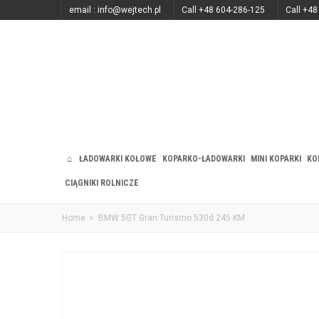
email : info@wejtech.pl
Call +48 604-286-125
Call +48
ŁADOWARKI KOŁOWE
KOPARKO-ŁADOWARKI
MINI KOPARKI
KO
CIĄGNIKI ROLNICZE
Home
>
BMW 5GT Gran Turismo 530d 245 KM