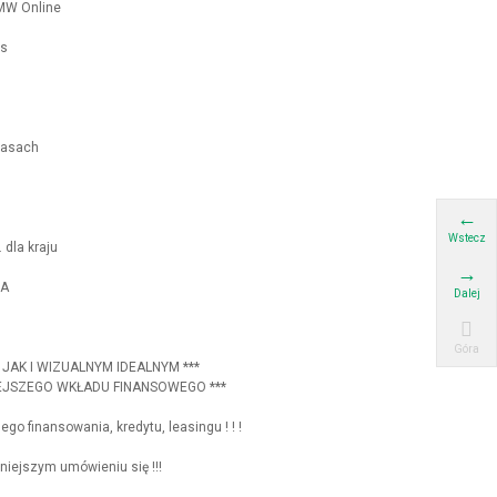
MW Online
ss
pasach
Wstecz
 dla kraju
EA
Dalej
Góra
JAK I WIZUALNYM IDEALNYM ***
EJSZEGO WKŁADU FINANSOWEGO ***
o finansowania, kredytu, leasingu ! ! !
iejszym umówieniu się !!!