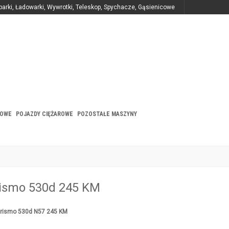
parki, Ładowarki, Wywrotki, Teleskop, Spychacze, Gąsienicowe
BOWE
POJAZDY CIĘŻAROWE
POZOSTAŁE MASZYNY
ismo 530d 245 KM
Turismo 530d N57 245 KM