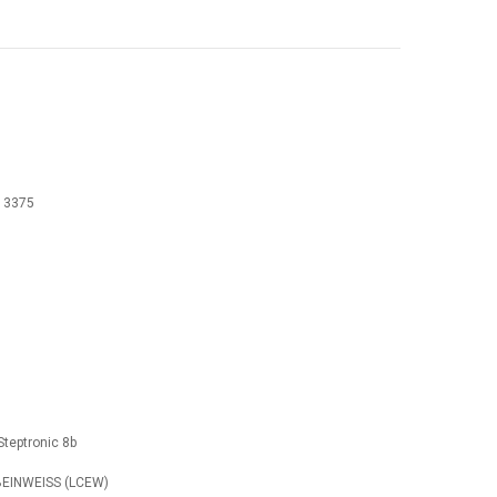
13375
eptronic 8b
BEINWEISS (LCEW)