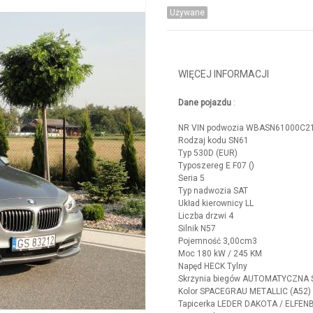
Używane
WIĘCEJ INFORMACJI
Dane pojazdu
:
NR VIN podwozia WBASN61000C2
Rodzaj kodu SN61
Typ 530D (EUR)
Typoszereg E F07 ()
Seria 5
Typ nadwozia SAT
Układ kierownicy LL
Liczba drzwi 4
Silnik N57
Pojemność 3,00cm3
Moc 180 kW / 245 KM
Napęd HECK Tylny
Skrzynia biegów AUTOMATYCZNA St
Kolor SPACEGRAU METALLIC (A52)
Tapicerka LEDER DAKOTA / ELFEN