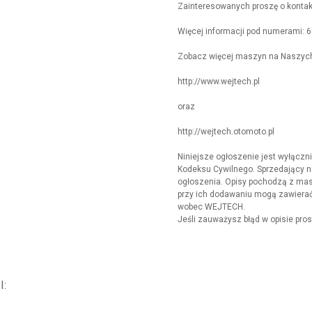
Zainteresowanych proszę o kontak
Więcej informacji pod numerami: 6
Zobacz więcej maszyn na Naszyc
http://www.wejtech.pl
oraz
http://wejtech.otomoto.pl
Niniejsze ogłoszenie jest wyłącznie
Kodeksu Cywilnego. Sprzedający ni
ogłoszenia. Opisy pochodzą z masz
przy ich dodawaniu mogą zawierać 
wobec WEJTECH.
Jeśli zauważysz błąd w opisie pros
I: