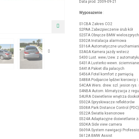
Data prod. 2009-09-21
Wyposażenie
:
S1CBA Zakres CO2
S2PAA Zabezpieczenie śrub kół
S2STA Obręcze BMW wieloszpryc
S302A Instalacja alarmowa
S316A Automatyczne uruchamianie 
S3AGA Kamera jazdy wstecz
S430 Lust. wew./zew. z automatyk
S431A Lusterko wewn. ściemniane
S441A Pakiet dla palacych
S456A Fotel komfort z pamięcią
S488A Podparcie lędźwi kierowcy i
S4CAA Wers. drew. szl. jesion rys. 
S4NBA Autom. klimatyzacja z regul
S4URA Oświetlenie wnętrza dooko
S502A Spryskiwacze reflektorów
S508A Park Distance Control (PDC)
S522A Światła ksenonowe
S524A Adaptacyjne doświetlanie z
S5DKA Side view camera
S609A System nawigacji Professio
S612A BMW Assist