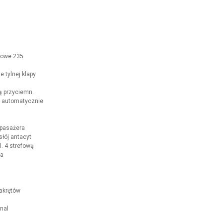
howe 235
tylnej klapy
ą przyciemn.
 automatycznie
 pasażera
słój antacyt
. 4 strefową
ła
akrętów
nal