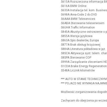
S615A Rozszerzona informacja B
S616A BMW Online
S633A Instalacja tel. kom. Busine
S698A Area-Code 2 do DVD
S6AAA BMW Teleservices
S6ABA Sterowanie teleserwisem
S6UHA Traffic Information
S845A Akustyczne ostrzeżenie o 
S855A Wersja językowa
S863A Spis dealerów, Europa
S877A Brak obsługi krzyżowej
S884A Literatura pokładowa w jęz.
S8SCA Aktywacja syst. telem. char.
S8SPA Sterowanie COP
S999A Zarządzanie zleceniami H
S1CDA Brake Energy Regeneration
S548A Licznik kilometrów
*** AUTO W STANIE TECHNICZNYM 
*** POJAZD NIE WYMAGA NAJMNI
Możliwość zorganizowania dogodneg
Zachęcam do obejrzenia po wcześn