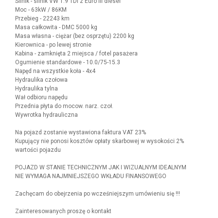
Silnik - silnik VW 1.9 TDI z Euro III diesel
Moc - 63kW / 86KM
Przebieg - 22243 km
Masa całkowita - DMC 5000 kg
Masa własna - ciężar (bez osprzętu) 2200 kg
Kierownica - po lewej stronie
Kabina - zamknięta 2 miejsca / fotel pasażera
Ogumienie standardowe - 10.0/75-15.3
Napęd na wszystkie koła - 4x4
Hydraulika czołowa
Hydraulika tylna
Wał odbioru napędu
Przednia płyta do mocow. narz. czoł.
Wywrotka hydrauliczna
Na pojazd zostanie wystawiona faktura VAT 23%
Kupujący nie ponosi kosztów opłaty skarbowej w wysokości 2%
wartości pojazdu
POJAZD W STANIE TECHNICZNYM JAK I WIZUALNYM IDEALNYM
NIE WYMAGA NAJMNIEJSZEGO WKŁADU FINANSOWEGO
Zachęcam do obejrzenia po wcześniejszym umówieniu się !!!
Zainteresowanych proszę o kontakt