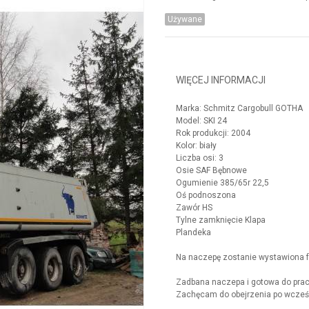
Używane
WIĘCEJ INFORMACJI
Marka: Schmitz Cargobull GOTHA
Model: SKI 24
Rok produkcji: 2004
Kolor: biały
Liczba osi: 3
Osie SAF Bębnowe
Ogumienie 385/65r 22,5
Oś podnoszona
Zawór HS
Tylne zamknięcie Klapa
Plandeka
Na naczepę zostanie wystawiona 
Zadbana naczepa i gotowa do pra
Zachęcam do obejrzenia po wcześn