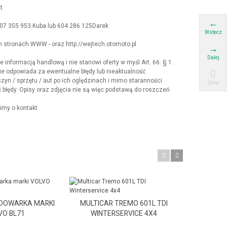
t
607 355 953 Kuba lub 604 286 125Darek
Wstecz
stronach WWW - oraz http://wejtech.otomoto.pl
Dalej
 informacją handlową i nie stanowi oferty w myśl Art. 66. § 1.
e odpowiada za ewentualne błędy lub nieaktualność
yn / sprzętu / aut po ich oględzinach i mimo staranności
Góra
błędy. Opisy oraz zdjęcia nie są więc podstawą do roszczeń
imy o kontakt.
DOWARKA MARKI
MULTICAR TREMO 601L TDI
ŁADOWAR
VO BL71
WINTERSERVICE 4X4
V