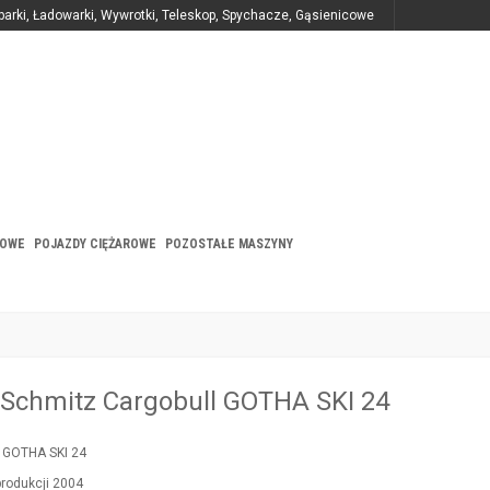
parki, Ładowarki, Wywrotki, Teleskop, Spychacze, Gąsienicowe
BOWE
POJAZDY CIĘŻAROWE
POZOSTAŁE MASZYNY
Schmitz Cargobull GOTHA SKI 24
 GOTHA SKI 24
produkcji 2004