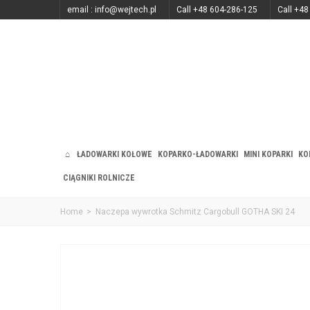
email : info@wejtech.pl
Call +48 604-286-125
Call +48
ŁADOWARKI KOŁOWE
KOPARKO-ŁADOWARKI
MINI KOPARKI
KO
CIĄGNIKI ROLNICZE
Home
>
Naczepa wywrotka Schmitz Cargobull GOTHA SKI 24