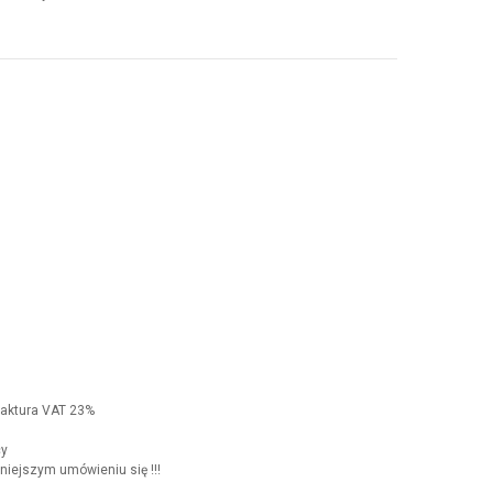
faktura VAT 23%
cy
iejszym umówieniu się !!!