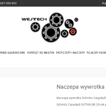
 607-355-953
Ko
PARKI GĄSIENICOWE
OSPRZĘT DO MASZYN
PRZYCZEPY I NACZEPY
POJAZDY OSO
Naczepa wywrotka 
Naczepa wywrotka Schmitz Cargobull
Schmitz Cargobull GOTHA SKI 24 rok 