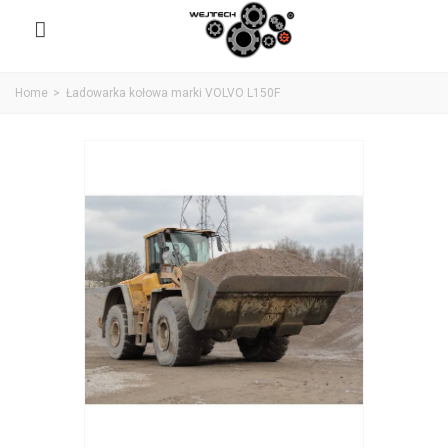
Home
>
Ładowarka kołowa marki VOLVO L150F