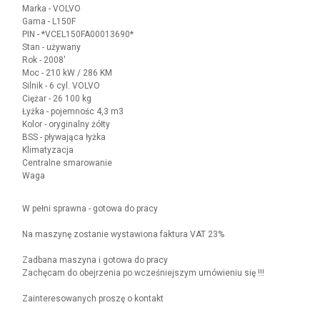
Marka - VOLVO
Gama - L150F
PIN - *VCEL150FA00013690*
Stan - używany
Rok - 2008'
Moc - 210 kW / 286 KM
Silnik - 6 cyl. VOLVO
Ciężar - 26 100 kg
Łyżka - pojemnośc 4,3 m3
Kolor - oryginalny żółty
BSS - pływająca łyżka
Klimatyzacja
Centralne smarowanie
Waga
W pełni sprawna - gotowa do pracy
Na maszynę zostanie wystawiona faktura VAT 23%
Zadbana maszyna i gotowa do pracy
Zachęcam do obejrzenia po wcześniejszym umówieniu się !!!
Zainteresowanych proszę o kontakt