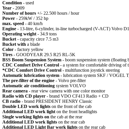
Condition
- used
Year
- 2009
Number of hours
+/- 22.500 hours / hour
Power
- 259kW / 352 hp
max. speed
- 40 km/h
Engine
- 13-litre, 6-cylinder, in-line turbocharged (V-ACT) Volvo
Operating weight
- 34.9 tons
Bucket
- capacity circe 7.5 m3
Bucket with
a blade
Color
- factory yellow
Tires
- GOODYEAR 29.5 R25 RL-5K
BSS Boom Suspension System
- boom suspension system (floating 
CDC Comfort Drive Control
- a system for comfortable driving of
*CDC Comfort Drive Control
- multifunction joystick steering
Automatic lubrication system
- lubrication system SKF / VOGEL
The pre-filter of the engine
- Volvo pre-filter
Automatic air conditioning
system VOLVO
Rear camera
- rear view camera with one color monitor
Radio with CD player
- brand VDO CF413 Radio + CD
CB radio
- brand PRESIDENT HENRY Classic
Double LED work lights
on the front of the cab
Additional LED work light
on the front headlights
Single working lights on
the cab at the rear
Additional LED work lights
on the rear cab
Additional LED Light Bar work lights
on the rear cab