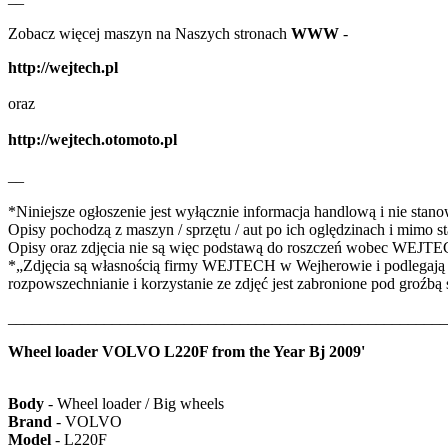
Zobacz więcej maszyn na Naszych stronach
WWW
-
http://wejtech.pl
oraz
http://wejtech.otomoto.pl
__
*Niniejsze ogłoszenie jest wyłącznie informacja handlową i nie stan
Opisy pochodzą z maszyn / sprzętu / aut po ich oględzinach i mimo 
Opisy oraz zdjęcia nie są więc podstawą do roszczeń wobec WEJT
*„Zdjęcia są własnością firmy WEJTECH w Wejherowie i podlegają oc
rozpowszechnianie i korzystanie ze zdjęć jest zabronione pod groźbą
_______________________________________________________
Wheel loader VOLVO L220F from the Year Bj 2009'
Body
- Wheel loader / Big wheels
Brand
- VOLVO
Model
- L220F