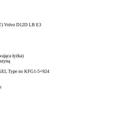
CT) Volvo D12D LB E3
wająca łyżka)
szyną
OGEL Type no KFG1-5+924
m