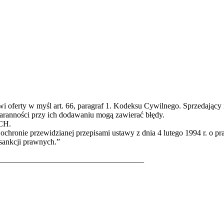
owi oferty w myśl art. 66, paragraf 1. Kodeksu Cywilnego. Sprzedający
staranności przy ich dodawaniu mogą zawierać błędy.
ECH.
hronie przewidzianej przepisami ustawy z dnia 4 lutego 1994 r. o p
 sankcji prawnych.”
____________________________________