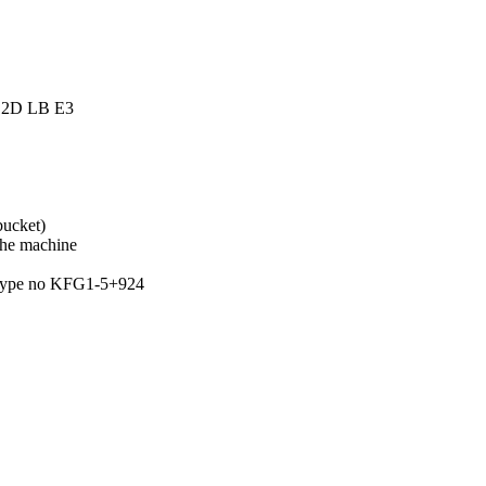
 D12D LB E3
bucket)
 the machine
 Type no KFG1-5+924