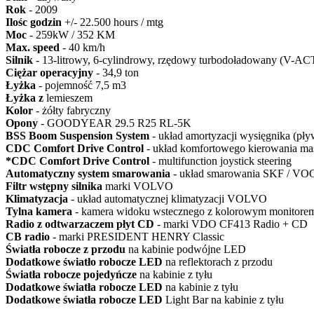
Rok
- 2009
Ilośc godzin
+/- 22.500 hours / mtg
Moc
- 259kW / 352 KM
Max. speed
- 40 km/h
Silnik
- 13-litrowy, 6-cylindrowy, rzędowy turbodoładowany (V-A
Ciężar operacyjny
- 34,9 ton
Łyżka
- pojemność 7,5 m3
Łyżka z
lemieszem
Kolor
- żółty fabryczny
Opony
- GOODYEAR 29.5 R25 RL-5K
BSS Boom Suspension System
- układ amortyzacji wysięgnika (pły
CDC Comfort Drive Control
- układ komfortowego kierowania ma
*CDC Comfort Drive Control
- multifunction joystick steering
Automatyczny system smarowania
- układ smarowania SKF / V
Filtr wstępny silnika
marki VOLVO
Klimatyzacja
- układ automatycznej klimatyzacji VOLVO
Tylna kamera
- kamera widoku wstecznego z kolorowym monitore
Radio z odtwarzaczem płyt CD
- marki VDO CF413 Radio + CD
CB radio
- marki PRESIDENT HENRY Classic
Światła robocze z przodu
na kabinie podwójne LED
Dodatkowe światło robocze LED
na reflektorach z przodu
Światła robocze pojedyńcze
na kabinie z tyłu
Dodatkowe światła robocze LED
na kabinie z tyłu
Dodatkowe światła robocze LED
Light Bar na kabinie z tyłu